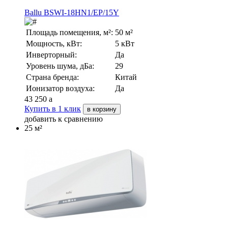
Ballu BSWI-18HN1/EP/15Y
Площадь помещения, м²:
50 м²
Мощность, кВт:
5 кВт
Инверторный:
Да
Уровень шума, дБа:
29
Страна бренда:
Китай
Ионизатор воздуха:
Да
43 250
a
Купить в 1 клик
в корзину
добавить к сравнению
25 м²