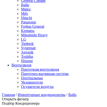
General Climate
Ballu
Midea
Mdv
Hitachi
Panasonic
Fujitsu General
Kentatsu
Mitsubishi Heavy
LG
Timberk
Systemair
Aeronik
Toshiba
Hisense
Вентиляция
Приточная вентиляция
Приточно-вытяжная система
Центральные
Увлажнители
Осушители воздуха
Главная
/
Инверторные кондиционеры
/
Ballu
Открыть фильтр
Подбор Кондиционера