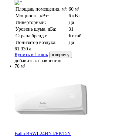
Площадь помещения, м²:
60 м²
Мощность, кВт:
6 кВт
Инверторный:
Да
Уровень шума, дБа:
31
Страна бренда:
Китай
Ионизатор воздуха:
Да
61 930
a
Купить в 1 клик
в корзину
добавить к сравнению
70 м²
Ballu BSWI-24HN1/EP/15Y