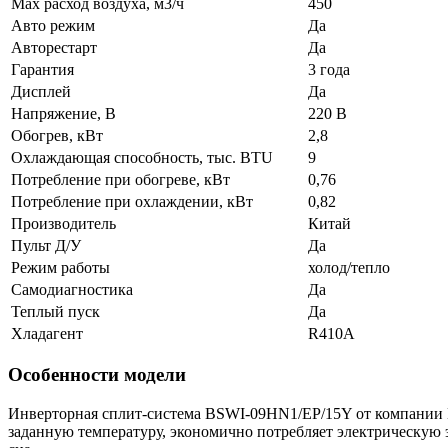
Max расход воздуха, м3/ч
450
Авто режим
Да
Авторестарт
Да
Гарантия
3 года
Дисплей
Да
Напряжение, В
220 В
Обогрев, кВт
2,8
Охлаждающая способность, тыс. BTU
9
Потребление при обогреве, кВт
0,76
Потребление при охлаждении, кВт
0,82
Производитель
Китай
Пульт Д/У
Да
Режим работы
холод/тепло
Самодиагностика
Да
Теплый пуск
Да
Хладагент
R410A
Особенности модели
Инверторная сплит-система BSWI-09HN1/EP/15Y от компании B
заданную температуру, экономично потребляет электрическую 