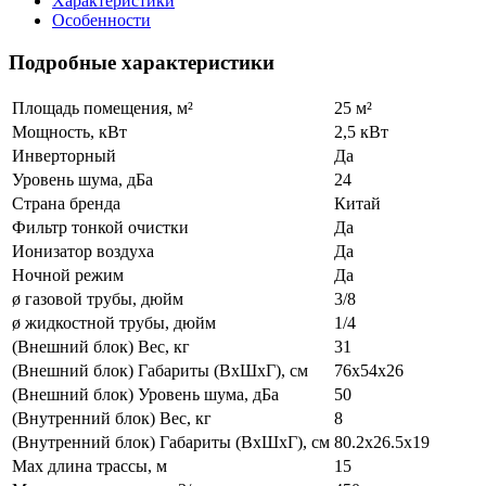
Характеристики
Особенности
Подробные характеристики
Площадь помещения, м²
25 м²
Мощность, кВт
2,5 кВт
Инверторный
Да
Уровень шума, дБа
24
Страна бренда
Китай
Фильтр тонкой очистки
Да
Ионизатор воздуха
Да
Ночной режим
Да
ø газовой трубы, дюйм
3/8
ø жидкостной трубы, дюйм
1/4
(Внешний блок) Вес, кг
31
(Внешний блок) Габариты (ВхШхГ), см
76x54x26
(Внешний блок) Уровень шума, дБа
50
(Внутренний блок) Вес, кг
8
(Внутренний блок) Габариты (ВхШхГ), см
80.2x26.5x19
Max длина трассы, м
15