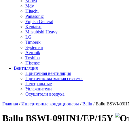
Midea
Mdv
Hitachi
Panasonic
Fujitsu General
Kentatsu
Mitsubishi Heavy
LG
Timberk
Systemair
Aeronik
Toshiba
Hisense
Вентиляция
Приточная вентиляция
Приточно-вытяжная система
Центральные
Увлажнители
Осушители воздуха
Главная
/
Инверторные кондиционеры
/
Ballu
/ Ballu BSWI-09H
Ballu BSWI-09HN1/EP/15Y