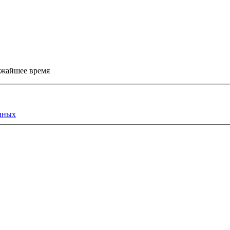
ижайшее время
нных