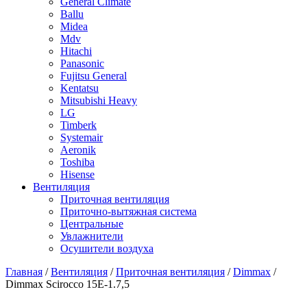
General Climate
Ballu
Midea
Mdv
Hitachi
Panasonic
Fujitsu General
Kentatsu
Mitsubishi Heavy
LG
Timberk
Systemair
Aeronik
Toshiba
Hisense
Вентиляция
Приточная вентиляция
Приточно-вытяжная система
Центральные
Увлажнители
Осушители воздуха
Главная
/
Вентиляция
/
Приточная вентиляция
/
Dimmax
/
Dimmax Scirocco 15E-1.7,5