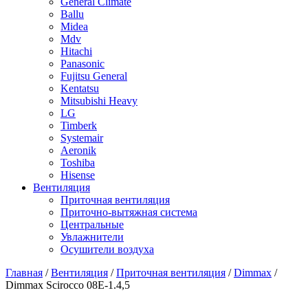
General Climate
Ballu
Midea
Mdv
Hitachi
Panasonic
Fujitsu General
Kentatsu
Mitsubishi Heavy
LG
Timberk
Systemair
Aeronik
Toshiba
Hisense
Вентиляция
Приточная вентиляция
Приточно-вытяжная система
Центральные
Увлажнители
Осушители воздуха
Главная
/
Вентиляция
/
Приточная вентиляция
/
Dimmax
/
Dimmax Scirocco 08E-1.4,5