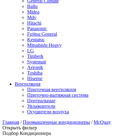
General Climate
Ballu
Midea
Mdv
Hitachi
Panasonic
Fujitsu General
Kentatsu
Mitsubishi Heavy
LG
Timberk
Systemair
Aeronik
Toshiba
Hisense
Вентиляция
Приточная вентиляция
Приточно-вытяжная система
Центральные
Увлажнители
Осушители воздуха
Главная
/
Промышленные кондиционеры
/
McQuay
Открыть фильтр
Подбор Кондиционера