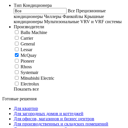
Тип Кондиционера
Все
Прецизионные
кондиционеры
Чиллеры
Фанкойлы
Крышные
кондиционеры
Мультизональные VRV и VRF системы
Производители
Ballu Machine
Carrier
General
Lessar
McQuay
Pioneer
Rhoss
Systemair
Mitsubishi Electric
Electrolux
Показать все
Готовые решения
Для квартир
Для загородных домов и коттеджей
Для офисов, магазинов и бизнес центров
Для производственных и складских помещений