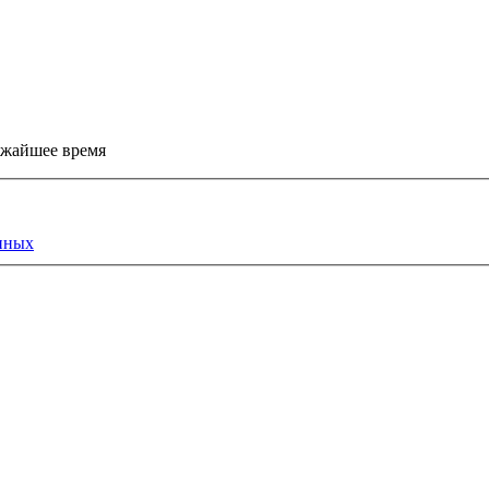
ижайшее время
нных