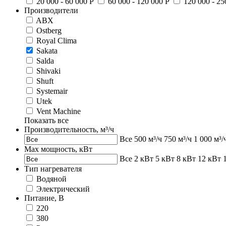
20 000 - 60 000 Р
60 000 - 120 000 Р
120 000 - 25
Производители
ABX
Ostberg
Royal Clima
Sakata
Salda
Shivaki
Shuft
Systemair
Utek
Vent Machine
Показать все
Производительность, м³/ч
Все
500 м³/ч
750 м³/ч
1 000 м³/
Max мощность, кВт
Все
2 кВт
5 кВт
8 кВт
12 кВт
Тип нагревателя
Водяной
Электрический
Питание, В
220
380