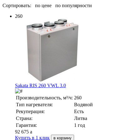
Сортировать:
по цене
по популярности
260
Sakata RIS 260 VWL 3.0
Производительность, м³/ч:
260
Тип нагревателя:
Водяной
Рекуперация:
Есть
Страна:
Литва
Гарантия:
1 год
92 675
a
Купить в 1 клик
в корзину