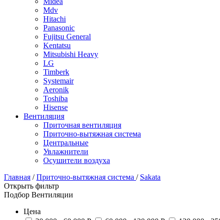
Midea
Mdv
Hitachi
Panasonic
Fujitsu General
Kentatsu
Mitsubishi Heavy
LG
Timberk
Systemair
Aeronik
Toshiba
Hisense
Вентиляция
Приточная вентиляция
Приточно-вытяжная система
Центральные
Увлажнители
Осушители воздуха
Главная
/
Приточно-вытяжная система
/
Sakata
Открыть фильтр
Подбор Вентиляции
Цена