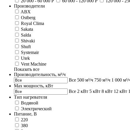
20 000 - 60 000 Р
60 000 - 120 000 Р
120 000 - 25
Производители
ABX
Ostberg
Royal Clima
Sakata
Salda
Shivaki
Shuft
Systemair
Utek
Vent Machine
Показать все
Производительность, м³/ч
Все
500 м³/ч
750 м³/ч
1 000 м³/
Max мощность, кВт
Все
2 кВт
5 кВт
8 кВт
12 кВт
Тип нагревателя
Водяной
Электрический
Питание, В
220
380