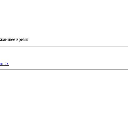
ижайшее время
нных