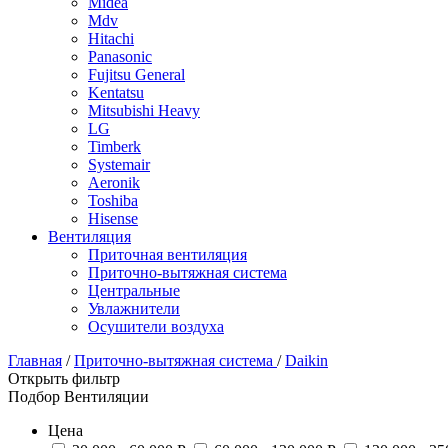
Midea
Mdv
Hitachi
Panasonic
Fujitsu General
Kentatsu
Mitsubishi Heavy
LG
Timberk
Systemair
Aeronik
Toshiba
Hisense
Вентиляция
Приточная вентиляция
Приточно-вытяжная система
Центральные
Увлажнители
Осушители воздуха
Главная
/
Приточно-вытяжная система
/
Daikin
Открыть фильтр
Подбор Вентиляции
Цена