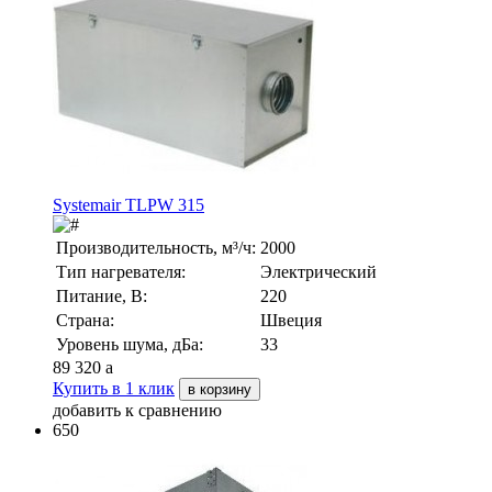
Systemair TLPW 315
Производительность, м³/ч:
2000
Тип нагревателя:
Электрический
Питание, В:
220
Страна:
Швеция
Уровень шума, дБа:
33
89 320
a
Купить в 1 клик
в корзину
добавить к сравнению
650