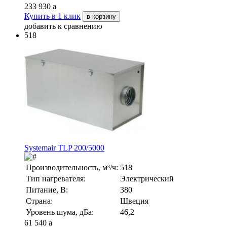
233 930
a
Купить в 1 клик
в корзину
добавить к сравнению
518
Systemair TLP 200/5000
Производительность, м³/ч:
518
Тип нагревателя:
Электрический
Питание, В:
380
Страна:
Швеция
Уровень шума, дБа:
46,2
61 540
a