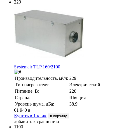
229
Systemair TLP 160/2100
Производительность, м³/ч:
229
Тип нагревателя:
Электрический
Питание, В:
220
Страна:
Швеция
Уровень шума, дБа:
38,9
61 940
a
Купить в 1 клик
в корзину
добавить к сравнению
1100