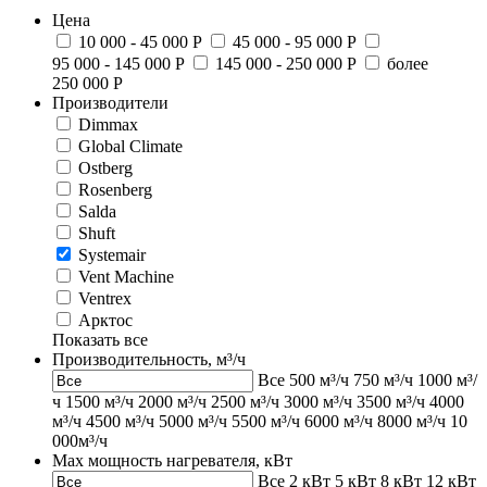
Цена
10 000 - 45 000 Р
45 000 - 95 000 Р
95 000 - 145 000 Р
145 000 - 250 000 Р
более
250 000 Р
Производители
Dimmax
Global Climate
Ostberg
Rosenberg
Salda
Shuft
Systemair
Vent Machine
Ventrex
Арктос
Показать все
Производительность, м³/ч
Все
500 м³/ч
750 м³/ч
1000 м³/
ч
1500 м³/ч
2000 м³/ч
2500 м³/ч
3000 м³/ч
3500 м³/ч
4000
м³/ч
4500 м³/ч
5000 м³/ч
5500 м³/ч
6000 м³/ч
8000 м³/ч
10
000м³/ч
Max мощность нагревателя, кВт
Все
2 кВт
5 кВт
8 кВт
12 кВт