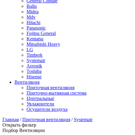
General Climate
Ballu
Midea
Mdv
Hitachi
Panasonic
Fujitsu General
Kentatsu
Mitsubishi Heavy
LG
Timberk
Systemair
Aeronik
Toshiba
Hisense
Вентиляция
Приточная вентиляция
Приточно-вытяжная система
Центральные
Увлажнители
Осушители воздуха
Главная
/
Приточная вентиляция
/
Systemair
Открыть фильтр
Подбор Вентиляции