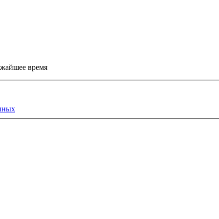
ижайшее время
нных