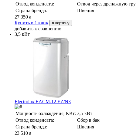
Отвод конденсата:
Отвод через дренажную тру
Страна бренда:
Швеция
27 350
a
Купить в 1 клик
в корзину
добавить к сравнению
3,5 кВт
Electrolux EACM-12 EZ/N3
Мощность охлаждения, КВт:
3,5 кВт
Отвод конденсата:
Сбор в бак
Страна бренда:
Швеция
23 510
a