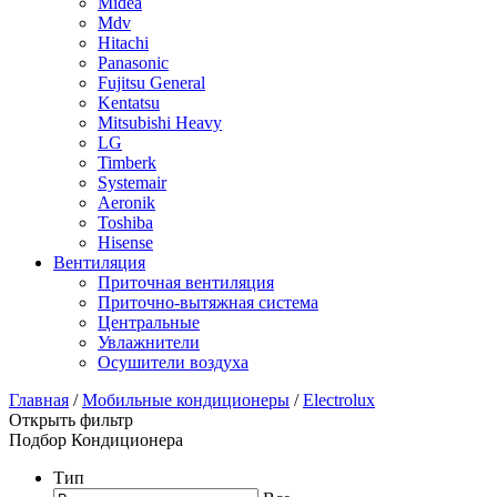
Midea
Mdv
Hitachi
Panasonic
Fujitsu General
Kentatsu
Mitsubishi Heavy
LG
Timberk
Systemair
Aeronik
Toshiba
Hisense
Вентиляция
Приточная вентиляция
Приточно-вытяжная система
Центральные
Увлажнители
Осушители воздуха
Главная
/
Мобильные кондиционеры
/
Electrolux
Открыть фильтр
Подбор Кондиционера
Тип