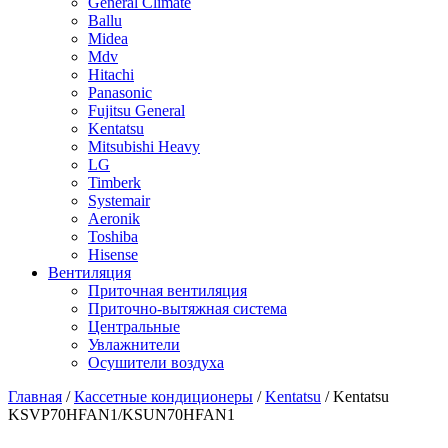
General Climate
Ballu
Midea
Mdv
Hitachi
Panasonic
Fujitsu General
Kentatsu
Mitsubishi Heavy
LG
Timberk
Systemair
Aeronik
Toshiba
Hisense
Вентиляция
Приточная вентиляция
Приточно-вытяжная система
Центральные
Увлажнители
Осушители воздуха
Главная
/
Кассетные кондиционеры
/
Kentatsu
/ Kentatsu
KSVP70HFAN1/KSUN70HFAN1