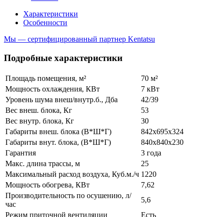
Характеристики
Особенности
Мы — сертифицированный партнер Kentatsu
Подробные характеристики
Площадь помещения, м²
70 м²
Мощность охлаждения, КВт
7 кВт
Уровень шума внеш/внутр.б., Дба
42/39
Вес внеш. блока, Кг
53
Вес внутр. блока, Кг
30
Габариты внеш. блока (В*Ш*Г)
842x695x324
Габариты внут. блока, (В*Ш*Г)
840x840x230
Гарантия
3 года
Макс. длина трассы, м
25
Максимальный расход воздуха, Куб.м./ч
1220
Мощность обогрева, КВт
7,62
Производительность по осушению, л/
5,6
час
Режим приточной вентиляции
Есть