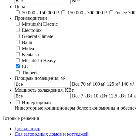
Все
Цена
50 000 - 150 000 Р
150 000 - 300 000 Р
более 300
Производители
Mitsubishi Electric
Electrolux
General Climate
Ballu
Midea
Kentatsu
Mitsubishi Heavy
LG
Timberk
Площадь помещения, м²
Все
70 м²
100 м²
125 м²
140 м²
Мощность охлаждения, КВт
Все
7 кВт
10 кВт
12,5 кВт
14 
Инверторный
Инверторные кондиционеры более экономичны и обеспеч
Готовые решения
Для квартир
Для загородных домов и коттеджей