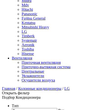
Midea
Mdv
Hitachi
Panasonic
Fujitsu General
Kentatsu
Mitsubishi Heavy
LG
Timberk
Systemair
Aeronik
Toshiba
Hisense
Вентиляция
Приточная вентиляция
Приточно-вытяжная система
Центральные
Увлажнители
Осушители воздуха
Главная
/
Колонные кондиционеры
/
LG
Открыть фильтр
Подбор Кондиционера
Тип