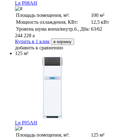
Lg P08AH
Площадь помещения, м²:
100 м²
Мощность охлаждения, КВт:
12,5 кВт
Уровень шума внеш/внутр.б., Дба:
63/62
244 228
a
Купить в 1 клик
в корзину
добавить к сравнению
125 м²
Lg P05AH
Площадь помещения, м²:
125 м²