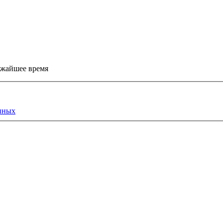
ижайшее время
нных