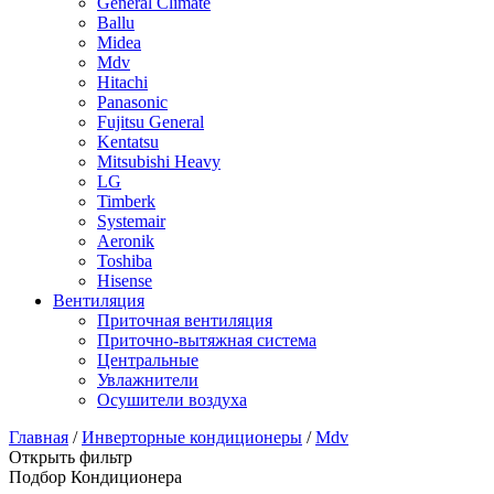
General Climate
Ballu
Midea
Mdv
Hitachi
Panasonic
Fujitsu General
Kentatsu
Mitsubishi Heavy
LG
Timberk
Systemair
Aeronik
Toshiba
Hisense
Вентиляция
Приточная вентиляция
Приточно-вытяжная система
Центральные
Увлажнители
Осушители воздуха
Главная
/
Инверторные кондиционеры
/
Mdv
Открыть фильтр
Подбор Кондиционера