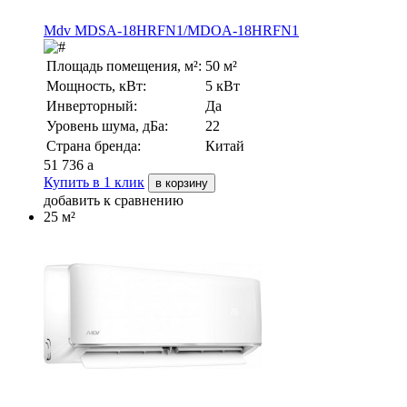
Mdv MDSA-18HRFN1/MDOA-18HRFN1
Площадь помещения, м²:
50 м²
Мощность, кВт:
5 кВт
Инверторный:
Да
Уровень шума, дБа:
22
Страна бренда:
Китай
51 736
a
Купить в 1 клик
в корзину
добавить к сравнению
25 м²