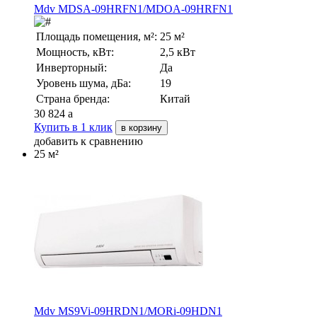
Mdv MDSA-09HRFN1/MDOA-09HRFN1
Площадь помещения, м²:
25 м²
Мощность, кВт:
2,5 кВт
Инверторный:
Да
Уровень шума, дБа:
19
Страна бренда:
Китай
30 824
a
Купить в 1 клик
в корзину
добавить к сравнению
25 м²
Mdv MS9Vi-09HRDN1/MORi-09HDN1