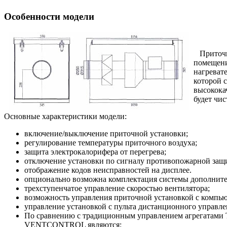
Особенности модели
Приточна
помещени
нагреват
которой 
высокока
будет чи
Основные характеристики модели:
включение/выключение приточной установки;
регулирование температуры приточного воздуха;
защита электрокалорифера от перегрева;
отключение установки по сигналу противопожарной защ
отображение кодов неисправностей на дисплее.
опционально возможна комплектация системы дополнит
трехступенчатое управление скоростью вентилятора;
возможность управления приточной установкой с компью
управление установкой с пульта дистанционного управле
По сравнению с традиционным управлением агрегатами T
VENTCONTROL являются: