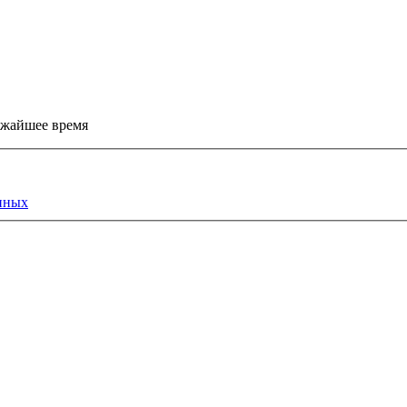
ижайшее время
нных