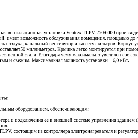
я вентиляционная установка Ventrex TLPV 250/6000 производ
й, имеет возможность обслуживания помещения, площадью до 45
ель воздуха, канальный вентилятор и кассету фильтров. Корпус 
составляет50 миллиметров. Крышка легко монтируется при помощ
чественной стали, благодаря чему максимально увеличен срок эк
стым и свежим. Максимальная мощность установки – 6,0 кВт.
иты;
ельным оборудованием, обеспечивающим:
тера и подключения ее к внешней системе управления зданием 
ния.
LPV, состоящим из контроллера электронагревателя и регулято