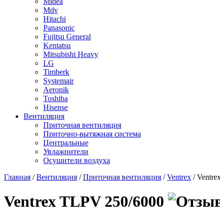
Midea
Mdv
Hitachi
Panasonic
Fujitsu General
Kentatsu
Mitsubishi Heavy
LG
Timberk
Systemair
Aeronik
Toshiba
Hisense
Вентиляция
Приточная вентиляция
Приточно-вытяжная система
Центральные
Увлажнители
Осушители воздуха
Главная
/
Вентиляция
/
Приточная вентиляция
/
Ventrex
/ Ventr
Ventrex TLPV 250/6000