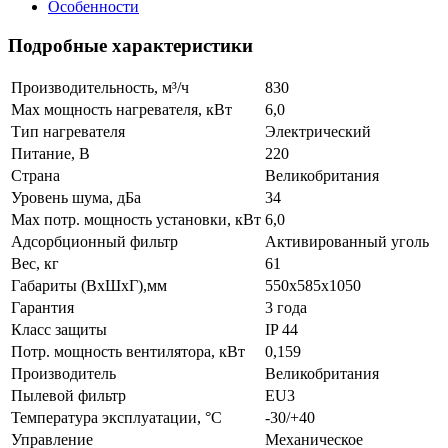
Особенности
Подробные характеристики
Производительность, м³/ч
830
Max мощность нагревателя, кВт
6,0
Тип нагревателя
Электрический
Питание, В
220
Страна
Великобритания
Уровень шума, дБа
34
Max потр. мощность установки, кВт
6,0
Адсорбционный фильтр
Активированный уголь
Вес, кг
61
Габариты (ВхШхГ),мм
550x585x1050
Гарантия
3 года
Класс защиты
IP 44
Потр. мощность вентилятора, кВт
0,159
Производитель
Великобритания
Пылевой фильтр
EU3
Температура эксплуатации, °С
-30/+40
Управление
Механическое