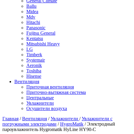
General Climate
Ballu
Midea
Mdv
Hitachi
Panasonic
Fujitsu General
Kentatsu
Mitsubishi Heavy
LG
Timberk
Systemair
Aeronik
Toshiba
Hisense
Вентиляция
Приточная вентиляция
Приточно-вытяжная система
Центральные
Увлажнители
Осушители воздуха
Главная
/
Вентиляция
/
Увлажнители
/
Увлажнители с
погружными электродами
/
HygroMatik
/ Электродный
пароувлажнитель Hygromatik HyLine HY90-C