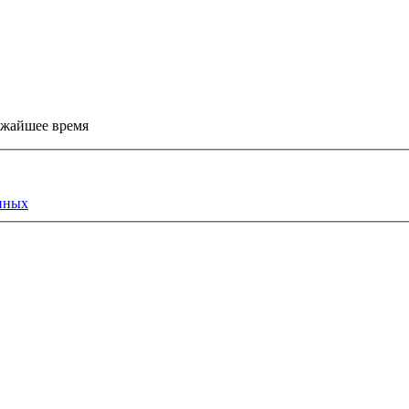
ижайшее время
нных