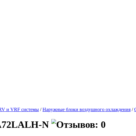
RV и VRF системы
/
Наружные блоки воздушного охлаждения
/
HA72LALH-N