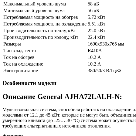
Максимальный уровень шума
58 дБ
Минимальный уровень шума
56 дБ
Потребляемая мощность на обогрев
5.72 кВт
Потребляемая мощность на охлаждение
5.51 кВт
Производительность по теплу, кВт
25.0 кВт
Производительность по холоду, кВт
22.4 кВт
Размеры
1690х930х765 мм
Тип хладагента
R410A
Ток на обогрев
10.2 А
Ток на охлаждение
10.2 А
Электропитание
380/50/3 В/Гц/Ф
Особенности модели
Описание General AJHA72LALH-N:
Мультизональная система, способная работать на охлаждение 
моделями от 12,1 до 45 кВт, которые не могут быть объединен
умеренного климата (до -25…-30 °С) система может осуществл
требующих альтернативных источников отопления.