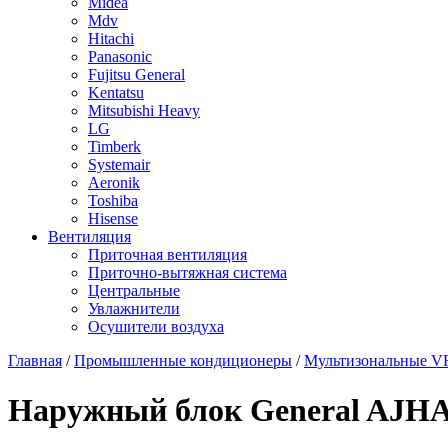
Midea
Mdv
Hitachi
Panasonic
Fujitsu General
Kentatsu
Mitsubishi Heavy
LG
Timberk
Systemair
Aeronik
Toshiba
Hisense
Вентиляция
Приточная вентиляция
Приточно-вытяжная система
Центральные
Увлажнители
Осушители воздуха
Главная
/
Промышленные кондиционеры
/
Мультизональные V
Наружный блок General AJ