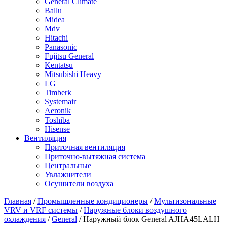
General Climate
Ballu
Midea
Mdv
Hitachi
Panasonic
Fujitsu General
Kentatsu
Mitsubishi Heavy
LG
Timberk
Systemair
Aeronik
Toshiba
Hisense
Вентиляция
Приточная вентиляция
Приточно-вытяжная система
Центральные
Увлажнители
Осушители воздуха
Главная
/
Промышленные кондиционеры
/
Мультизональные
VRV и VRF системы
/
Наружные блоки воздушного
охлаждения
/
General
/ Наружный блок General AJHA45LALH