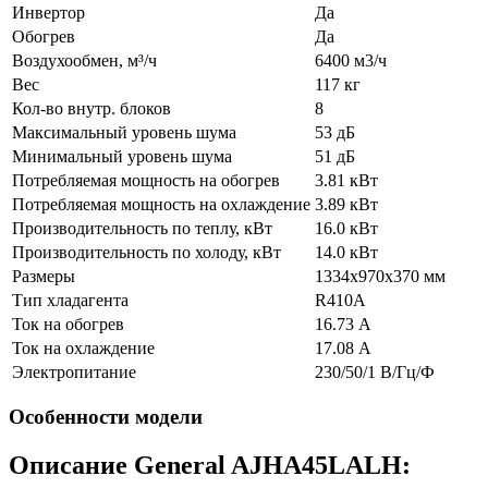
Инвертор
Да
Обогрев
Да
Воздухообмен, м³/ч
6400 м3/ч
Вес
117 кг
Кол-во внутр. блоков
8
Максимальный уровень шума
53 дБ
Минимальный уровень шума
51 дБ
Потребляемая мощность на обогрев
3.81 кВт
Потребляемая мощность на охлаждение
3.89 кВт
Производительность по теплу, кВт
16.0 кВт
Производительность по холоду, кВт
14.0 кВт
Размеры
1334x970x370 мм
Тип хладагента
R410A
Ток на обогрев
16.73 А
Ток на охлаждение
17.08 А
Электропитание
230/50/1 В/Гц/Ф
Особенности модели
Описание General AJHA45LALH: