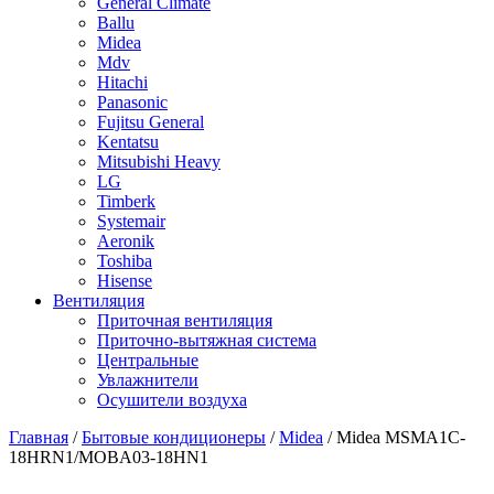
General Climate
Ballu
Midea
Mdv
Hitachi
Panasonic
Fujitsu General
Kentatsu
Mitsubishi Heavy
LG
Timberk
Systemair
Aeronik
Toshiba
Hisense
Вентиляция
Приточная вентиляция
Приточно-вытяжная система
Центральные
Увлажнители
Осушители воздуха
Главная
/
Бытовые кондиционеры
/
Midea
/ Midea MSMA1C-
18HRN1/MOBA03-18HN1