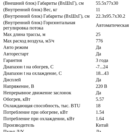
(Внешний блок) Габариты (ВхШхГ), см
55.5x77x30
(Внутренний блок) Вес, кг
11
(Внутренний блок) Габариты (ВхШхГ), см
22.3x95.7x30.2
(Внутренний блок) Горизонтальная
Автоматическая
регулировка потока
Max длина трассы, м
25
Max расход воздуха, м3/ч
776
Авто режим
Да
Авторестарт
Да
Гарантия
3 года
Диапазон t на обогрев, С
-7...24
Диапазон t на охлаждение, С
18...43
Дисплей
Да
Напряжение, В
220 В
Непрерывное движение заслонок
Да
Обогрев, кВт
5.57
Охлаждающая способность, тыс. BTU
18
Потребление при обогреве, кВт
1.54
Потребление при охлаждении, кВт
1.64
Производитель
Китай
Пульт Д/У
Да