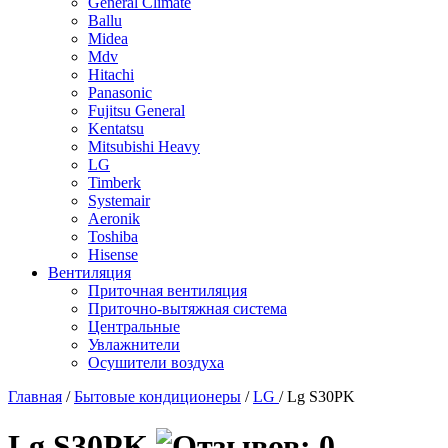
General Climate
Ballu
Midea
Mdv
Hitachi
Panasonic
Fujitsu General
Kentatsu
Mitsubishi Heavy
LG
Timberk
Systemair
Aeronik
Toshiba
Hisense
Вентиляция
Приточная вентиляция
Приточно-вытяжная система
Центральные
Увлажнители
Осушители воздуха
Главная
/
Бытовые кондиционеры
/
LG
/ Lg S30PK
Lg S30PK