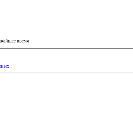
ижайшее время
нных