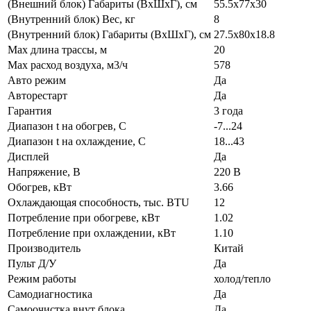
(Внешний блок) Габариты (ВхШхГ), см
55.5x77x30
(Внутренний блок) Вес, кг
8
(Внутренний блок) Габариты (ВхШхГ), см
27.5x80x18.8
Max длина трассы, м
20
Max расход воздуха, м3/ч
578
Авто режим
Да
Авторестарт
Да
Гарантия
3 года
Диапазон t на обогрев, С
-7...24
Диапазон t на охлаждение, С
18...43
Дисплей
Да
Напряжение, В
220 В
Обогрев, кВт
3.66
Охлаждающая способность, тыс. BTU
12
Потребление при обогреве, кВт
1.02
Потребление при охлаждении, кВт
1.10
Производитель
Китай
Пульт Д/У
Да
Режим работы
холод/тепло
Самодиагностика
Да
Самоочистка внут блока
Да