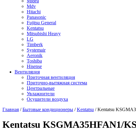
Midea
Mdv
Hitachi
Panasonic
Fujitsu General
Kentatsu
Mitsubishi Heavy
LG
Timberk
Systemair
Aeronik
Toshiba
Hisense
Вентиляция
Приточная вентиляция
Приточно-вытяжная система
Центральные
Увлажнители
Осушители воздуха
Главная
/
Бытовые кондиционеры
/
Kentatsu
/ Kentatsu KSGM
Kentatsu KSGMA35HFAN1/