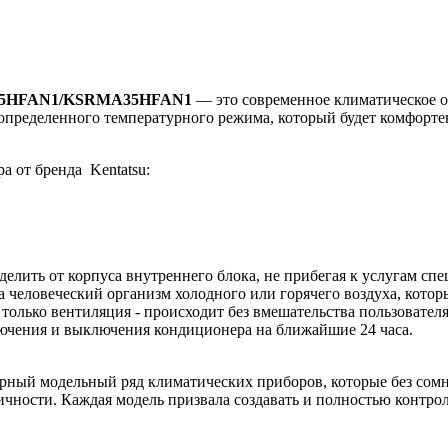
5
HFAN1/
KSRMA35
HFAN1
— это современное климатическое о
ределенного температурного режима, который будет комфортен
 от бренда Kentatsu:
делить от корпуса внутреннего блока, не прибегая к услугам спе
 человеческий организм холодного или горячего воздуха, которы
только вентиляция - происходит без вмешательства пользователя
лючения и выключения кондиционера на ближайшие 24 часа.
ирный модельный ряд климатических приборов, которые без со
ичности. Каждая модель призвала создавать и полностью контро