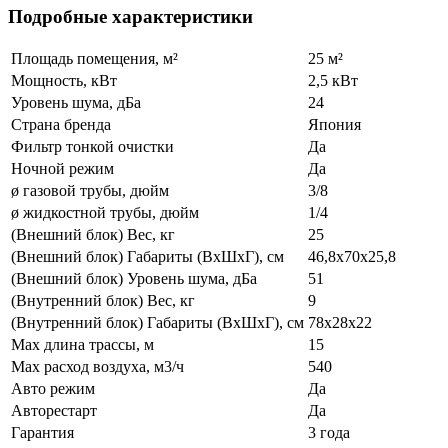
Подробные характеристики
Площадь помещения, м²
25 м²
Мощность, кВт
2,5 кВт
Уровень шума, дБа
24
Страна бренда
Япония
Фильтр тонкой очистки
Да
Ночной режим
Да
ø газовой трубы, дюйм
3/8
ø жидкостной трубы, дюйм
1/4
(Внешний блок) Вес, кг
25
(Внешний блок) Габариты (ВхШхГ), см
46,8х70х25,8
(Внешний блок) Уровень шума, дБа
51
(Внутренний блок) Вес, кг
9
(Внутренний блок) Габариты (ВхШхГ), см
78х28х22
Max длина трассы, м
15
Max расход воздуха, м3/ч
540
Авто режим
Да
Авторестарт
Да
Гарантия
3 года