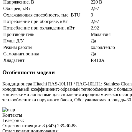
Напряжение, В
220 В
Обогрев, кВт
2,97
Охлаждающая способность, тыс. BTU
9
Потребление при обогреве, кВт
2,97
Потребление при охлаждении, кВт
2,92
Производитель
Малайзия
Пульт Д/У
Да
Режим работы
холод/тепло
Самодиагностика
Да
Хладагент
R410A
Особенности модели
Кондиционера Hitachi RAS-10LH1 / RAC-10LH1: Stainless Clean 
холодильный коэффициент;-образный теплообменник с большой
коническими лопастями для снижения аэродинамического сопр
теплообменника наружного блока, Обслуживаемая площадь-30 
Контакты
Телефоны:
Отдел вентиляции: 8 (843) 239-30-88
Отдел кондиционирования: