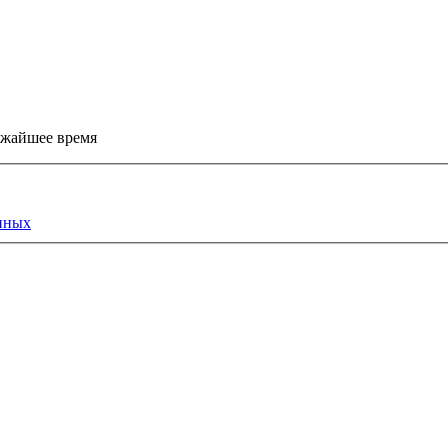
ижайшее время
нных