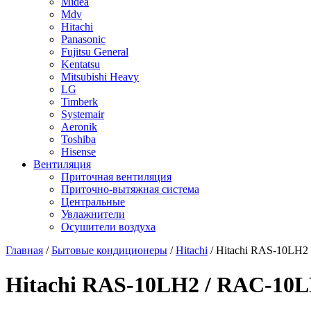
Midea
Mdv
Hitachi
Panasonic
Fujitsu General
Kentatsu
Mitsubishi Heavy
LG
Timberk
Systemair
Aeronik
Toshiba
Hisense
Вентиляция
Приточная вентиляция
Приточно-вытяжная система
Центральные
Увлажнители
Осушители воздуха
Главная
/
Бытовые кондиционеры
/
Hitachi
/ Hitachi RAS-10LH2
Hitachi RAS-10LH2 / RAC-10