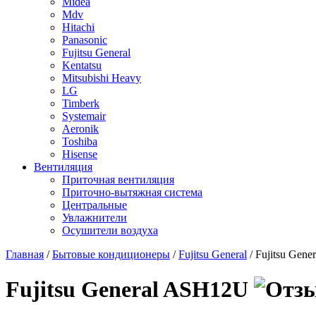
Midea
Mdv
Hitachi
Panasonic
Fujitsu General
Kentatsu
Mitsubishi Heavy
LG
Timberk
Systemair
Aeronik
Toshiba
Hisense
Вентиляция
Приточная вентиляция
Приточно-вытяжная система
Центральные
Увлажнители
Осушители воздуха
Главная
/
Бытовые кондиционеры
/
Fujitsu General
/ Fujitsu Gen
Fujitsu General ASH12U