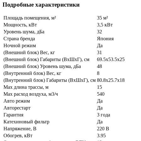
Подробные характеристики
Площадь помещения, м²
35 м²
Мощность, кВт
3,5 кВт
Уровень шума, дБа
32
Страна бренда
Япония
Ночной режим
Да
(Внешний блок) Вес, кг
31
(Внешний блок) Габариты (ВхШхГ), см
69.5x53.5x25
(Внешний блок) Уровень шума, дБа
48
(Внутренний блок) Вес, кг
8
(Внутренний блок) Габариты (ВхШхГ), см
80.8x25.7x18
Max длина трассы, м
15
Max расход воздуха, м3/ч
540
Авто режим
Да
Авторестарт
Да
Гарантия
3 года
Катехиновый фильтр
Да
Напряжение, В
220 В
Обогрев, кВт
3.95