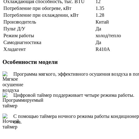
Охлаждающая способность, тыс. BTU
12
Потребление при обогреве, кВт
1.35
Потребление при охлаждении, кВт
1.28
Производитель
Китай
Пульт Д/У
Да
Режим работы
холод/тепло
Самодиагностика
Да
Хладагент
R410A
Особенности модели
Программа мягкого, эффективного осушения воздуха в п
Цифровой таймер поддерживает четыре режима работы.
С помощью таймера ночного режима работы кондиционер в
сна.