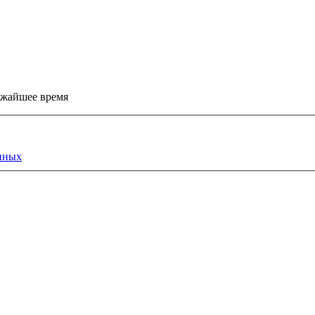
ижайшее время
нных