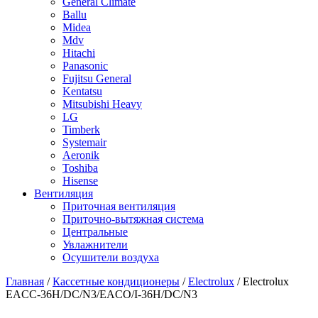
General Climate
Ballu
Midea
Mdv
Hitachi
Panasonic
Fujitsu General
Kentatsu
Mitsubishi Heavy
LG
Timberk
Systemair
Aeronik
Toshiba
Hisense
Вентиляция
Приточная вентиляция
Приточно-вытяжная система
Центральные
Увлажнители
Осушители воздуха
Главная
/
Кассетные кондиционеры
/
Electrolux
/ Electrolux
EACС-36H/DC/N3/EACO/I-36H/DC/N3