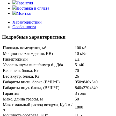
Гарантия
Доставка и оплата
Монтаж
Характеристики
Особенности
Подробные характеристики
Площадь помещения, м²
100 м²
Мощность охлаждения, КВт
10 кВт
Инверторный
Да
Уровень шума внеш/внутр.б., Дба
51/40
Вес внеш. блока, Кг
70
Вес внутр. блока, Кг
26
Габариты внеш. блока (В*Ш*Г)
950x840x340
Габариты внут. блока, (В*Ш*Г)
840x270x840
Гарантия
3 года
Макс. длина трассы, м
50
Максимальный расход воздуха, Куб.м./
1800
ч
Мощность обогрева, КВт
11,5