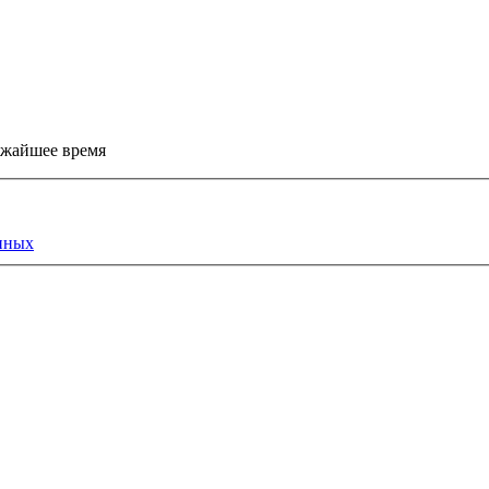
ижайшее время
нных