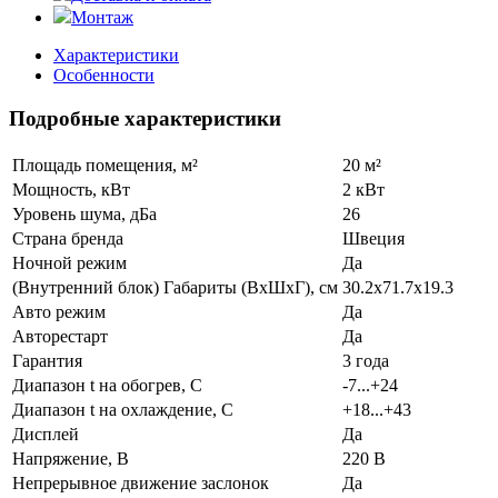
Монтаж
Характеристики
Особенности
Подробные характеристики
Площадь помещения, м²
20 м²
Мощность, кВт
2 кВт
Уровень шума, дБа
26
Страна бренда
Швеция
Ночной режим
Да
(Внутренний блок) Габариты (ВхШхГ), см
30.2x71.7x19.3
Авто режим
Да
Авторестарт
Да
Гарантия
3 года
Диапазон t на обогрев, С
-7...+24
Диапазон t на охлаждение, С
+18...+43
Дисплей
Да
Напряжение, В
220 В
Непрерывное движение заслонок
Да