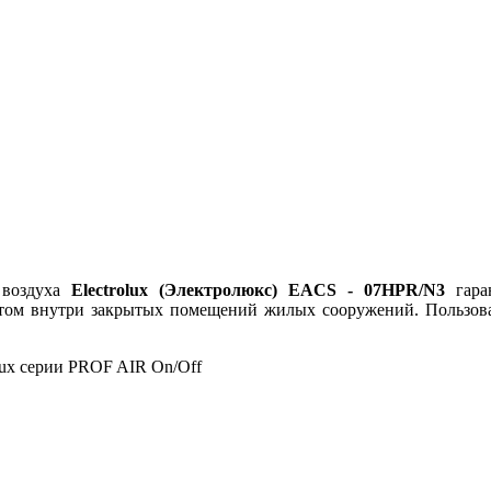
 воздуха
Electrolux
(Электролюкс)
EACS
- 07
HPR
/
N
3
гаран
атом внутри закрытых помещений жилых сооружений. Пользова
lux серии PROF AIR On/Off