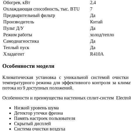
Обогрев, кВт
2,4
Охлаждающая способность, тыс. BTU
7
Предварительный фильтр
Да
Производитель
Китай
Пульт Д/У
Да
Режим работы
холод/тепло
Самодиагностика
Да
Теплый пуск
Да
Хладагент
R410A
Особенности модели
Климатическая установка с уникальной системой очистки
температурного режима для эффективного контроля за клим
потока из 9 доступных положений.
Особенности и преимущества настенных сплит-систем Electro
Низкий уровень шума
Детектор утечки фреона
Память настроек пользователя
Скрытый дисплей
Система очистки воздуха