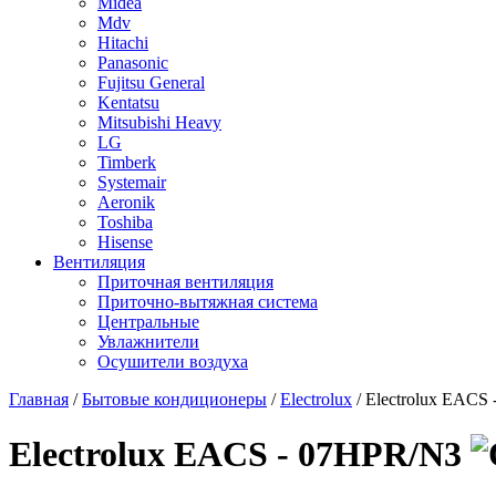
Midea
Mdv
Hitachi
Panasonic
Fujitsu General
Kentatsu
Mitsubishi Heavy
LG
Timberk
Systemair
Aeronik
Toshiba
Hisense
Вентиляция
Приточная вентиляция
Приточно-вытяжная система
Центральные
Увлажнители
Осушители воздуха
Главная
/
Бытовые кондиционеры
/
Electrolux
/ Electrolux EACS
Electrolux EACS - 07HPR/N3