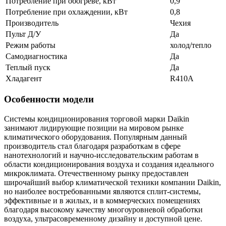
Потребление при обогреве, кВт
0,9
Потребление при охлаждении, кВт
0,8
Производитель
Чехия
Пульт Д/У
Да
Режим работы
холод/тепло
Самодиагностика
Да
Теплый пуск
Да
Хладагент
R410A
Особенности модели
Системы кондиционирования торговой марки Daikin
занимают лидирующие позиции на мировом рынке
климатического оборудования. Популярным данный
производитель стал благодаря разработкам в сфере
нанотехнологий и научно-исследовательским работам в
области кондиционирования воздуха и создания идеального
микроклимата. Отечественному рынку предоставлен
широчайший выбор климатической техники компании Daikin,
но наиболее востребованными являются сплит-системы,
эффективные и в жилых, и в коммерческих помещениях
благодаря высокому качеству многоуровневой обработки
воздуха, ультрасовременному дизайну и доступной цене.