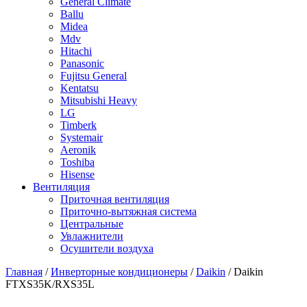
General Climate
Ballu
Midea
Mdv
Hitachi
Panasonic
Fujitsu General
Kentatsu
Mitsubishi Heavy
LG
Timberk
Systemair
Aeronik
Toshiba
Hisense
Вентиляция
Приточная вентиляция
Приточно-вытяжная система
Центральные
Увлажнители
Осушители воздуха
Главная
/
Инверторные кондиционеры
/
Daikin
/ Daikin
FTXS35K/RXS35L