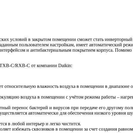
ких условий в закрытом помещении сможет стать инверторны
 заданным пользователем настройкам, имеет автоматический ре
нтерфейсом и антибактериальным покрытием корпуса. Помимо ох
FTXB-C/RXB-C от компании Daikin:
т относительную влажность воздуха в помещении в диапазоне от
ркуляцию воздуха в помещении с учётом режима работы – нагре
тный перенос бактерий и вирусов при передаче его другому пол
существляется автоматически для обеспечения низкого уровня ш
тся в любой интерьер и легко чистится.
оляет избежать сквозняков в помещении за счет создания равно