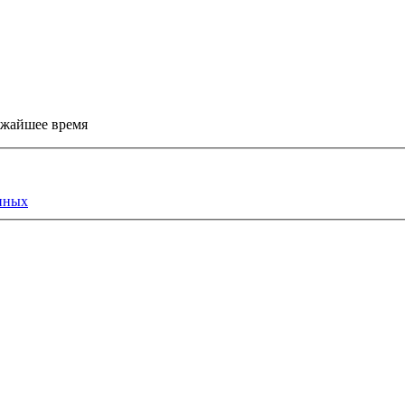
ижайшее время
нных