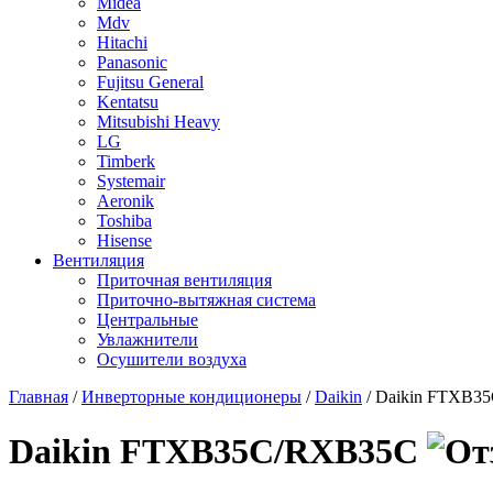
Midea
Mdv
Hitachi
Panasonic
Fujitsu General
Kentatsu
Mitsubishi Heavy
LG
Timberk
Systemair
Aeronik
Toshiba
Hisense
Вентиляция
Приточная вентиляция
Приточно-вытяжная система
Центральные
Увлажнители
Осушители воздуха
Главная
/
Инверторные кондиционеры
/
Daikin
/ Daikin FTXB3
Daikin FTXB35C/RXB35C