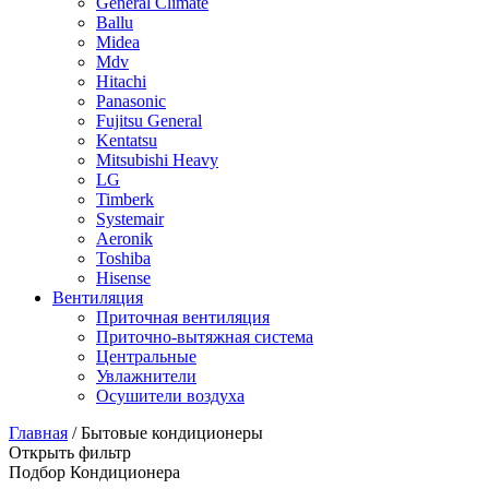
General Climate
Ballu
Midea
Mdv
Hitachi
Panasonic
Fujitsu General
Kentatsu
Mitsubishi Heavy
LG
Timberk
Systemair
Aeronik
Toshiba
Hisense
Вентиляция
Приточная вентиляция
Приточно-вытяжная система
Центральные
Увлажнители
Осушители воздуха
Главная
/ Бытовые кондиционеры
Открыть фильтр
Подбор Кондиционера