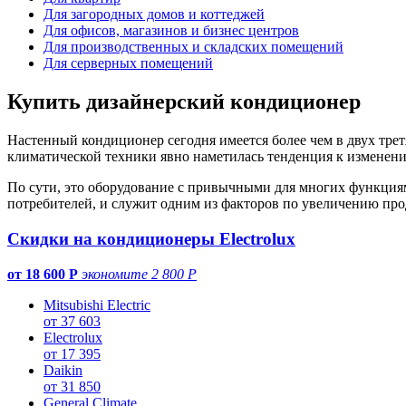
Для загородных домов и коттеджей
Для офисов, магазинов и бизнес центров
Для производственных и складских помещений
Для серверных помещений
Купить дизайнерский кондиционер
Настенный кондиционер сегодня имеется более чем в двух тре
климатической техники явно наметилась тенденция к изменен
По сути, это оборудование с привычными для многих функциям
потребителей, и служит одним из факторов по увеличению про
Скидки на кондиционеры Electrolux
от 18 600 Р
экономите 2 800 Р
Mitsubishi Electric
от 37 603
Electrolux
от 17 395
Daikin
от 31 850
General Climate