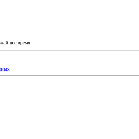
ижайшее время
нных