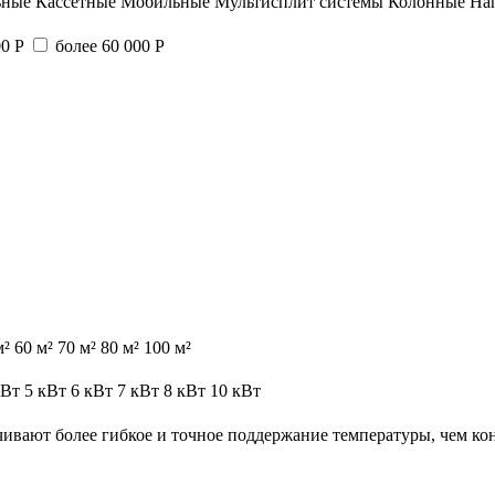
ьные
Кассетные
Мобильные
Мультисплит системы
Колонные
На
00 Р
более 60 000 Р
м²
60 м²
70 м²
80 м²
100 м²
кВт
5 кВт
6 кВт
7 кВт
8 кВт
10 кВт
ивают более гибкое и точное поддержание температуры, чем к