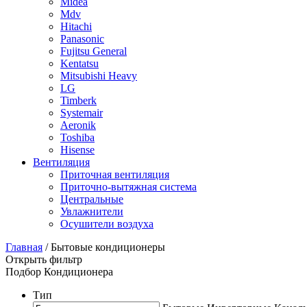
Midea
Mdv
Hitachi
Panasonic
Fujitsu General
Kentatsu
Mitsubishi Heavy
LG
Timberk
Systemair
Aeronik
Toshiba
Hisense
Вентиляция
Приточная вентиляция
Приточно-вытяжная система
Центральные
Увлажнители
Осушители воздуха
Главная
/ Бытовые кондиционеры
Открыть фильтр
Подбор Кондиционера
Тип