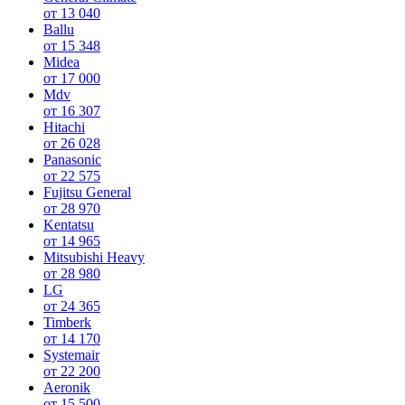
от 13 040
Ballu
от 15 348
Midea
от 17 000
Mdv
от 16 307
Hitachi
от 26 028
Panasonic
от 22 575
Fujitsu General
от 28 970
Kentatsu
от 14 965
Mitsubishi Heavy
от 28 980
LG
от 24 365
Timberk
от 14 170
Systemair
от 22 200
Aeronik
от 15 500