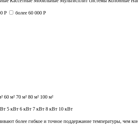
ьные
Кассетные
Мобильные
Мультисплит системы
Колонные
На
00 Р
более 60 000 Р
м²
60 м²
70 м²
80 м²
100 м²
кВт
5 кВт
6 кВт
7 кВт
8 кВт
10 кВт
ивают более гибкое и точное поддержание температуры, чем к