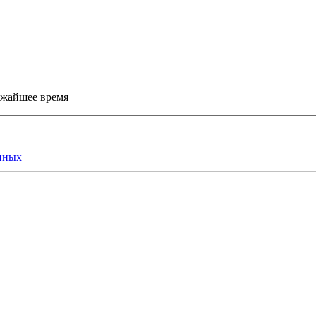
ижайшее время
нных