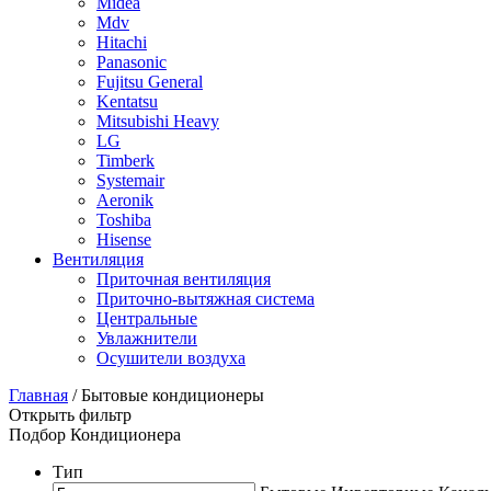
Midea
Mdv
Hitachi
Panasonic
Fujitsu General
Kentatsu
Mitsubishi Heavy
LG
Timberk
Systemair
Aeronik
Toshiba
Hisense
Вентиляция
Приточная вентиляция
Приточно-вытяжная система
Центральные
Увлажнители
Осушители воздуха
Главная
/ Бытовые кондиционеры
Открыть фильтр
Подбор Кондиционера
Тип