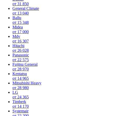
от 31 850
General Climate
от 13 040
Ballu
от 15 348
Midea
от 17 000
Mdv
от 16 307
Hitachi
от 26 028
Panasonic
от 22 575
Fujitsu General
от 28 970
Kentatsu
от 14 965
Mitsubishi Heavy
от 28 980
LG
от 24 365
Timberk
от 14 170
Systemair
от 22 200