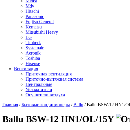
Midea
Mdv
Hitachi
Panasonic
Fujitsu General
Kentatsu
Mitsubishi Heavy
LG
Timberk
Systemair
Aeronik
Toshiba
Hisense
Вентиляция
Приточная вентиляция
Приточно-вытяжная система
Центральные
Увлажнители
Осушители воздуха
Главная
/
Бытовые кондиционеры
/
Ballu
/ Ballu BSW-12 HN1/O
Ballu BSW-12 HN1/OL/15Y