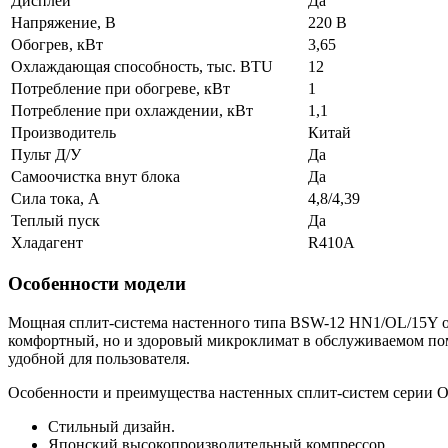
Дисплей
Да
Напряжение, В
220 В
Обогрев, кВт
3,65
Охлаждающая способность, тыс. BTU
12
Потребление при обогреве, кВт
1
Потребление при охлаждении, кВт
1,1
Производитель
Китай
Пульт Д/У
Да
Самоочистка внут блока
Да
Сила тока, А
4,8/4,39
Теплый пуск
Да
Хладагент
R410A
Особенности модели
Мощная сплит-система настенного типа BSW-12 HN1/OL/15Y от
комфортный, но и здоровый микроклимат в обслуживаемом по
удобной для пользователя.
Особенности и преимущества настенных сплит-систем серии 
Стильный дизайн.
Японский высокопроизводительный компрессор.