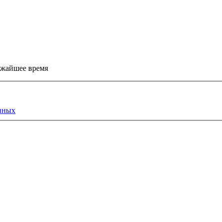
ижайшее время
нных