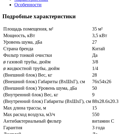
Особенности
Подробные характеристики
Площадь помещения, м²
35 м²
Мощность, кВт
3,5 кВт
Уровень шума, дБа
27
Страна бренда
Китай
Фильтр тонкой очистки
Да
ø газовой трубы, дюйм
3/8
ø жидкостной трубы, дюйм
1/4
(Внешний блок) Вес, кг
28
(Внешний блок) Габариты (ВхШхГ), см
76x54x26
(Внешний блок) Уровень шума, дБа
50
(Внутренний блок) Вес, кг
9
(Внутренний блок) Габариты (ВхШхГ), см
88x28.6x20.3
Max длина трассы, м
15
Max расход воздуха, м3/ч
550
Антибактериальный фильтр
витамин С
Гарантия
3 года