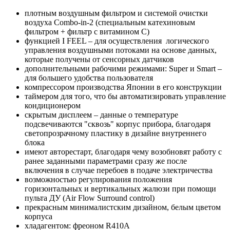
плотным воздушным фильтром и системой очистки
воздуха Combo-in-2 (специальным катехиновым
фильтром + фильтр с витамином С)
функцией I FEEL – для осуществления логического
управления воздушными потоками на основе данных,
которые получены от сенсорных датчиков
дополнительными рабочими режимами: Super и Smart –
для большего удобства пользователя
компрессором производства Японии в его конструкции
таймером для того, что бы автоматизировать управление
кондиционером
скрытым дисплеем – данные о температуре
подсвечиваются "сквозь" корпус прибора, благодаря
светопрозрачному пластику в дизайне внутреннего
блока
имеют авторестарт, благодаря чему возобновят работу с
ранее заданными параметрами сразу же после
включения в случае перебоев в подаче электричества
возможностью регулирования положения
горизонтальных и вертикальных жалюзи при помощи
пульта ДУ (Air Flow Surround control)
прекрасным минималистским дизайном, белым цветом
корпуса
хладагентом: фреоном R410A