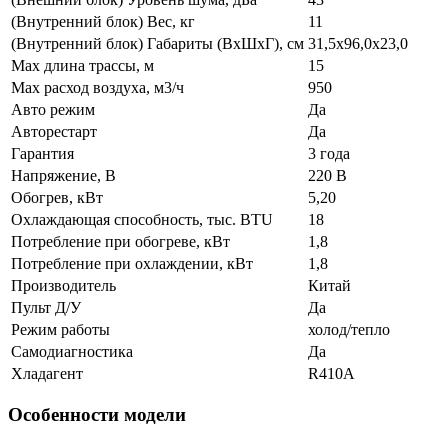
(Внутренний блок) Вес, кг
11
(Внутренний блок) Габариты (ВхШхГ), см
31,5х96,0х23,0
Max длина трассы, м
15
Max расход воздуха, м3/ч
950
Авто режим
Да
Авторестарт
Да
Гарантия
3 года
Напряжение, В
220 В
Обогрев, кВт
5,20
Охлаждающая способность, тыс. BTU
18
Потребление при обогреве, кВт
1,8
Потребление при охлаждении, кВт
1,8
Производитель
Китай
Пульт Д/У
Да
Режим работы
холод/тепло
Самодиагностика
Да
Хладагент
R410A
Особенности модели