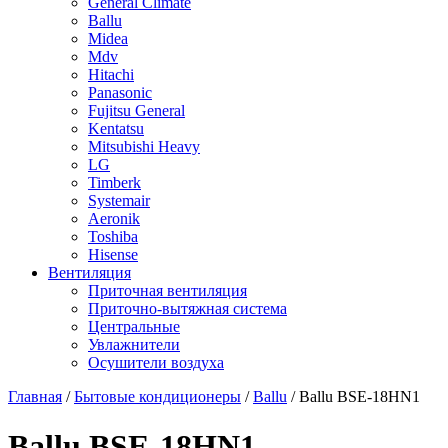
General Climate
Ballu
Midea
Mdv
Hitachi
Panasonic
Fujitsu General
Kentatsu
Mitsubishi Heavy
LG
Timberk
Systemair
Aeronik
Toshiba
Hisense
Вентиляция
Приточная вентиляция
Приточно-вытяжная система
Центральные
Увлажнители
Осушители воздуха
Главная
/
Бытовые кондиционеры
/
Ballu
/ Ballu BSE-18HN1
Ballu BSE-18HN1