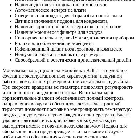
Наличие дисплея с индикаций температуры
Автоматическое испарение влаги
Специальный поддон для сбора избыточной влаги
Датчик заполнения поддона для конденсата
Наличие горизонтальных и вертикальных жалюзи
Наличие моющегося фильтра для воздуха
Сенсорная панель и пульт ДУ для управления прибором
Ролики для облегчения перемещения
Гофрированный шланг воздухоотвода в комплекте
Нешумная работа и компактные размеры
Своеобразный и эстетически привлекательный дизайн
Мобильные кондиционеры-моноблоки Ballu – это удобное
сочетание эксплуатационных характеристик, нешумной
работы, компактных размеров и привлекательного дизайна.
Три скорости вращения вентилятора позволяют регулировать
интенсивность воздушного потока. Вертикальные и
горизонтальные жалюзи обеспечивают полный контроль
направления воздуха в обеих плоскостях. Электронный
термостат позволяет постоянно контролировать температуру
воздуха, не допуская переохлаждения или перегрева. Влага
удаляется автоматически, испаряясь в воздухоотвод и
выводится вместе с горячим воздухом наружу. Поддон для
сбора конденсата предупреждает его вытекание в случае
избыточного образования – если воздух слишком