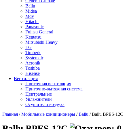
General Climate
Ballu
Midea
Mdv
Hitachi
Panasonic
Fujitsu General
Kentatsu
Mitsubishi Heavy
LG
Timberk
Systemair
Aeronik
Toshiba
Hisense
Вентиляция
Приточная вентиляция
Приточно-вытяжная система
Центральные
Увлажнители
Осушители воздуха
Главная
/
Мобильные кондиционеры
/
Ballu
/ Ballu BPES-12C
Ballu BPES-12C