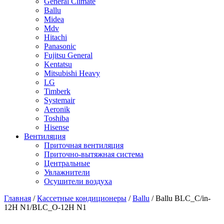
General Climate
Ballu
Midea
Mdv
Hitachi
Panasonic
Fujitsu General
Kentatsu
Mitsubishi Heavy
LG
Timberk
Systemair
Aeronik
Toshiba
Hisense
Вентиляция
Приточная вентиляция
Приточно-вытяжная система
Центральные
Увлажнители
Осушители воздуха
Главная
/
Кассетные кондиционеры
/
Ballu
/ Ballu BLC_C/in-
12H N1/BLC_O-12H N1