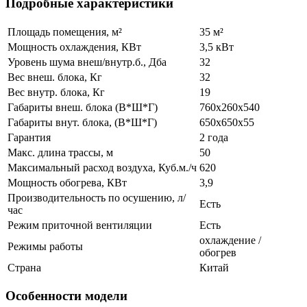
Подробные характеристики
Площадь помещения, м²
35 м²
Мощность охлаждения, КВт
3,5 кВт
Уровень шума внеш/внутр.б., Дба
32
Вес внеш. блока, Кг
32
Вес внутр. блока, Кг
19
Габариты внеш. блока (В*Ш*Г)
760x260x540
Габариты внут. блока, (В*Ш*Г)
650x650x55
Гарантия
2 года
Макс. длина трассы, м
50
Максимальный расход воздуха, Куб.м./ч
620
Мощность обогрева, КВт
3,9
Производительность по осушению, л/
Есть
час
Режим приточной вентиляции
Есть
охлаждение /
Режимы работы
обогрев
Страна
Китай
Особенности модели