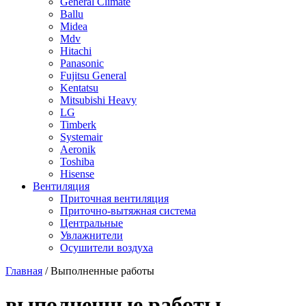
General Climate
Ballu
Midea
Mdv
Hitachi
Panasonic
Fujitsu General
Kentatsu
Mitsubishi Heavy
LG
Timberk
Systemair
Aeronik
Toshiba
Hisense
Вентиляция
Приточная вентиляция
Приточно-вытяжная система
Центральные
Увлажнители
Осушители воздуха
Главная
/ Выполненные работы
выполненные работы